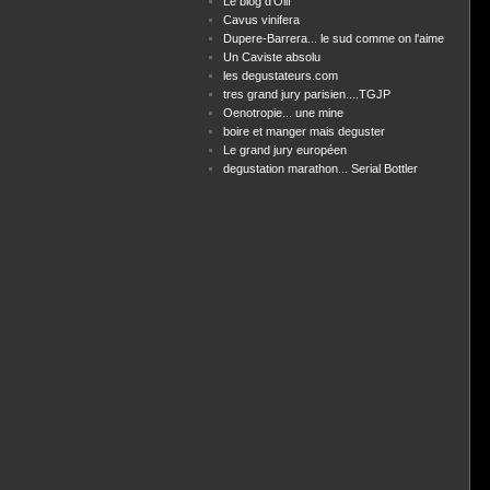
Le blog d'Olif
Cavus vinifera
Dupere-Barrera... le sud comme on l'aime
Un Caviste absolu
les degustateurs.com
tres grand jury parisien....TGJP
Oenotropie... une mine
boire et manger mais deguster
Le grand jury européen
degustation marathon... Serial Bottler