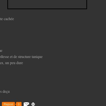
tte cachée
ne
lesse et de structure tanique
eux, un peu dure
es deçu
Repost
0