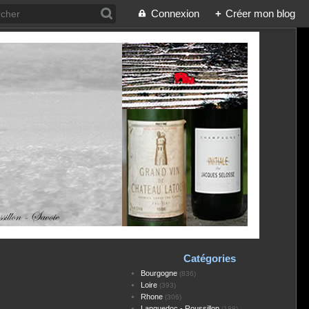
Connexion
+
Créer mon blog
Catégories
Bourgogne
(836)
Loire
(393)
Rhone
(306)
Languedoc - Roussillon
(188)