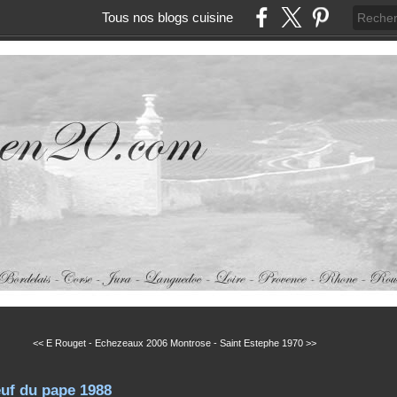
Tous nos blogs cuisine
<< E Rouget - Echezeaux 2006
Montrose - Saint Estephe 1970 >>
uf du pape 1988