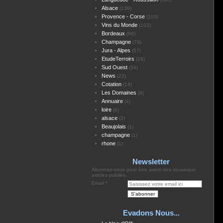
Alsace
(139)
Provence - Corse
(103)
Vins du Monde
(102)
Bordeaux
(96)
Champagne
(79)
Jura - Alpes
(57)
EtudeTerroirs
(29)
Sud Ouest
(24)
News
(22)
Cotation
(14)
Les Domaines
(9)
Annuaire
(4)
loire
(4)
alsace
(2)
Beaujolais
(1)
champagne
(1)
rhone
(1)
Newsletter
Abonnez-vous pour être averti des nouveaux
articles publiés.
Email
Evadons Nous...