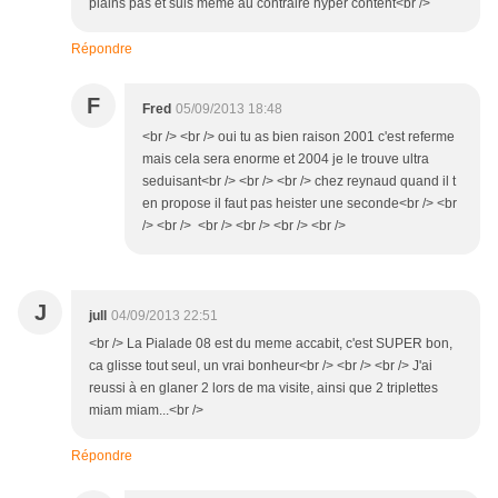
plains pas et suis meme au contraire hyper content<br />
Répondre
F
Fred
05/09/2013 18:48
<br /> <br /> oui tu as bien raison 2001 c'est referme
mais cela sera enorme et 2004 je le trouve ultra
seduisant<br /> <br /> <br /> chez reynaud quand il t
en propose il faut pas heister une seconde<br /> <br
/> <br /> <br /> <br /> <br /> <br />
J
jull
04/09/2013 22:51
<br /> La Pialade 08 est du meme accabit, c'est SUPER bon,
ca glisse tout seul, un vrai bonheur<br /> <br /> <br /> J'ai
reussi à en glaner 2 lors de ma visite, ainsi que 2 triplettes
miam miam...<br />
Répondre