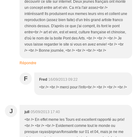
découvrir ce site sur internet. Deux jeunes français ont monté
un concept entre art et vin. Ca m'a l'air assez<br />
intéréssant! Ils produisent eux memes leurs vins et collent une
reproduction (assez bien faite) d'un très grand artiste franco
chinois dessus. D'après ce que j'ai comprit, ils font le pont
entre<br /> art et vin, est et west, culture française et chinoise,
d'où le nom de la boite Pont des Arts. <br /> <br /> <br /> Je
vous laisse regarder le site si vous en avez envie! <br /> <br
/> <br /> Bonne journée, <br /> <br /> <br /> <br />
Répondre
F
Fred
16/09/2013 09:22
<br /> <br /> merci pour l'info<br /> <br /> <br /> <br />
J
jull
05/09/2013 17:40
<br /> En effet meme les Tours est excellent rapporté au prix!
<br /> <br /> <br /> Evidement comme tout le monde ou
presque rayas/pignan/fonsalette sur 01 et 04, mais je ne me