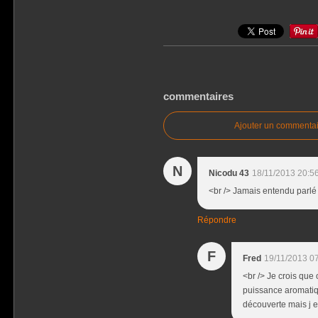
commentaires
Ajouter un commentai
N
Nicodu 43
18/11/2013 20:5
<br /> Jamais entendu parlé de 
Répondre
F
Fred
19/11/2013 0
<br /> Je crois que
puissance aromatiqu
découverte mais j e