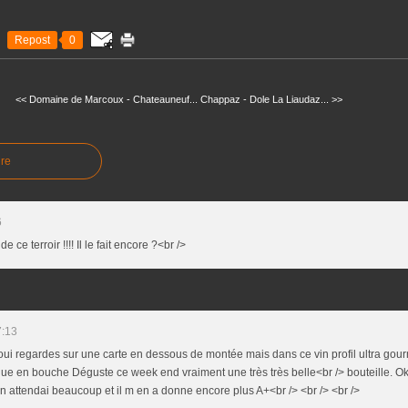
Repost
0
<< Domaine de Marcoux - Chateauneuf...
Chappaz - Dole La Liaudaz... >>
re
6
ce terroir !!!! Il le fait encore ?<br />
7:13
 oui regardes sur une carte en dessous de montée mais dans ce vin profil ultra go
e en bouche Déguste ce week end vraiment une très très belle<br /> bouteille. Ok
n attendai beaucoup et il m en a donne encore plus A+<br /> <br /> <br />