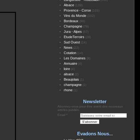
Alsace
(139)
Provence - Corse
(103)
Vins du Monde
(102)
Bordeaux
(96)
Champagne
(79)
Jura - Alpes
(57)
EtudeTerroirs
(29)
Sud Ouest
(24)
News
(22)
Cotation
(14)
Les Domaines
(9)
Annuaire
(4)
loire
(4)
alsace
(2)
Beaujolais
(1)
champagne
(1)
rhone
(1)
Newsletter
Abonnez-vous pour être averti des nouveaux
articles publiés.
Email
Evadons Nous...