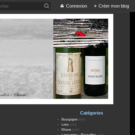
Connexion
+
Créer mon blog
Catégories
Bourgogne
(836)
Loire
(393)
Rhone
(306)
Languedoc - Roussillon
(188)