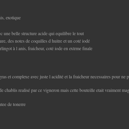
nis, exotique
 une belle structure acide qui equilibre le tout
ure, des notes de coquilles d huitre et un coté iodé
rlingot à l anis, fraicheur, coté iode en extrme finale
, gras et complexe avec juste l acidité et la fraicheur necessaires pour ne 
s de chablis realisé par ce vigneron mais cette bouteille etait vraiment
ntee de tonerre