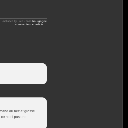
bourgogne
Published by Fred
-
dans
commenter cet article
…
urmand au nez et grosse
 ce n est pas une