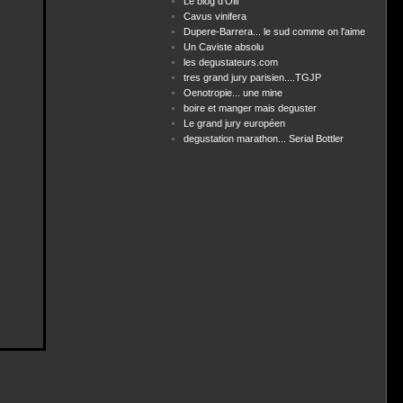
Le blog d'Olif
Cavus vinifera
Dupere-Barrera... le sud comme on l'aime
Un Caviste absolu
les degustateurs.com
tres grand jury parisien....TGJP
Oenotropie... une mine
boire et manger mais deguster
Le grand jury européen
degustation marathon... Serial Bottler