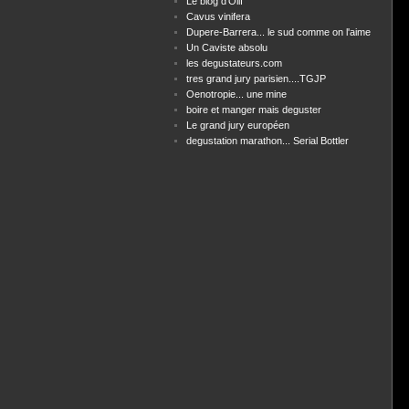
Le blog d'Olif
Cavus vinifera
Dupere-Barrera... le sud comme on l'aime
Un Caviste absolu
les degustateurs.com
tres grand jury parisien....TGJP
Oenotropie... une mine
boire et manger mais deguster
Le grand jury européen
degustation marathon... Serial Bottler