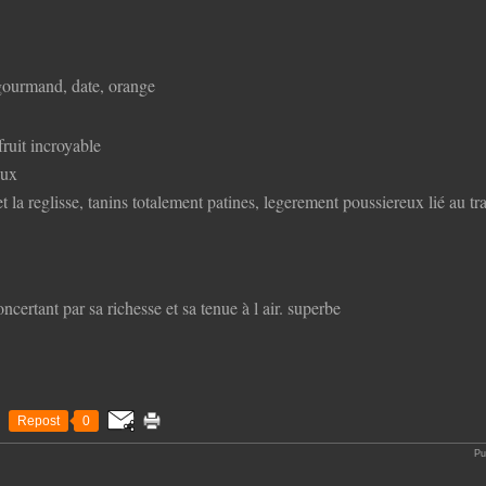
, gourmand, date, orange
fruit incroyable
eux
t et la reglisse, tanins totalement patines, legerement poussiereux lié au t
certant par sa richesse et sa tenue à l air. superbe
Repost
0
Pu