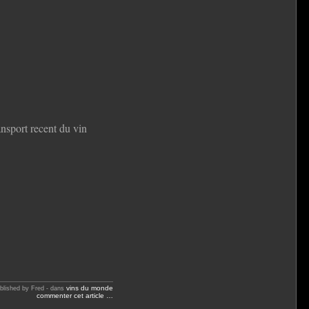
ransport recent du vin
vins du monde
blished by Fred
-
dans
commenter cet article
…