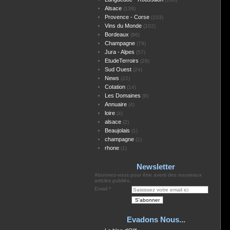
Alsace
(139)
Provence - Corse
(103)
Vins du Monde
(102)
Bordeaux
(96)
Champagne
(79)
Jura - Alpes
(57)
EtudeTerroirs
(29)
Sud Ouest
(24)
News
(22)
Cotation
(14)
Les Domaines
(9)
Annuaire
(4)
loire
(4)
alsace
(2)
Beaujolais
(1)
champagne
(1)
rhone
(1)
Newsletter
Abonnez-vous pour être averti des nouveaux
articles publiés.
Email
Evadons Nous...