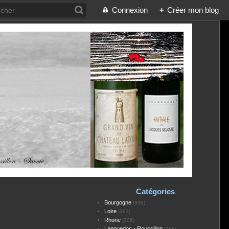
Connexion
+
Créer mon blog
Catégories
Bourgogne
(836)
Loire
(393)
Rhone
(306)
Languedoc - Roussillon
(188)