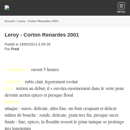
MENU
Accueil
» Leroy - Corton Renardes 2001
Leroy - Corton Renardes 2001
Publié le 19/05/2013 à 09:36
Par
Fred
Conditions :
ouvert 5 heures
Couleur :
rubis clair, legerement evolué
Nez :
terrien au debut, il s ouvrira enormement dans le verre pour
devenir aerien epices et presque floral
Bouche :
attaque : suave, delicate, ultra fine, un fruit croquant et delicat
milieu de bouche : ronde, delicate, grain tres fin, presque sucre
finale : fine, epices, la floralite ressort le grian tanique se prolonge
tres longtemps