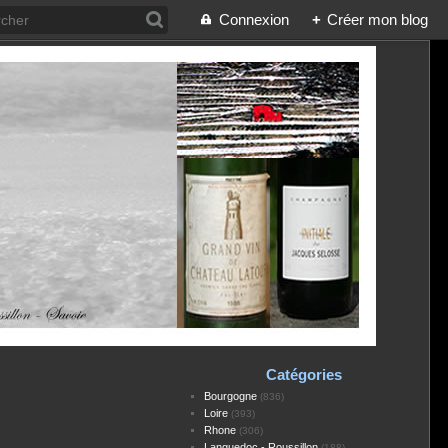
Connexion
+
Créer mon blog
Catégories
Bourgogne
(836)
Loire
(393)
Rhone
(306)
Languedoc - Roussillon
(188)