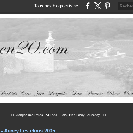
Tous nos blogs cuisine
<< Granges des Peres - VDP de...
Lalou Bize Leroy - Auvenay... >>
 - Auxey Les clous 2005