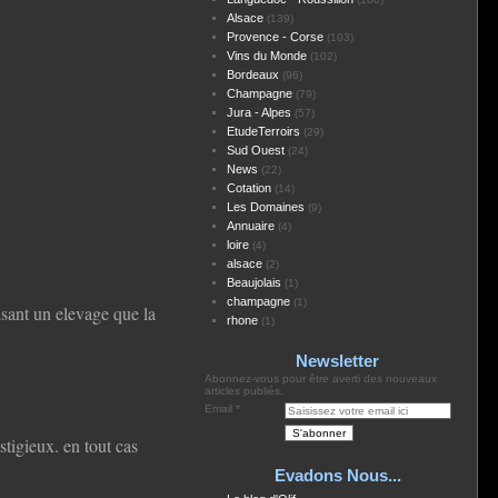
Alsace
(139)
Provence - Corse
(103)
Vins du Monde
(102)
Bordeaux
(96)
Champagne
(79)
Jura - Alpes
(57)
EtudeTerroirs
(29)
Sud Ouest
(24)
News
(22)
Cotation
(14)
Les Domaines
(9)
Annuaire
(4)
loire
(4)
alsace
(2)
Beaujolais
(1)
champagne
(1)
isant un elevage que la
rhone
(1)
Newsletter
Abonnez-vous pour être averti des nouveaux
articles publiés.
Email
stigieux. en tout cas
Evadons Nous...