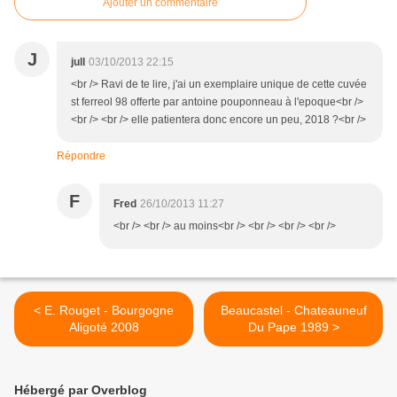
Ajouter un commentaire
J
jull
03/10/2013 22:15
<br /> Ravi de te lire, j'ai un exemplaire unique de cette cuvée
st ferreol 98 offerte par antoine pouponneau à l'epoque<br />
<br /> <br /> elle patientera donc encore un peu, 2018 ?<br />
Répondre
F
Fred
26/10/2013 11:27
<br /> <br /> au moins<br /> <br /> <br /> <br />
< E. Rouget - Bourgogne
Beaucastel - Chateauneuf
Aligoté 2008
Du Pape 1989 >
Hébergé par Overblog