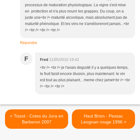
processus de maturation physiologique. La vigne s'est mise
en protection et n'a plus nourri les grappes. Du coup, on a
juste une<br /> maturité alcoolique, mais absolument pas de
maturité phénolique. Et les vins ne s'amélioreront jamais...<br
/> <br /> <br /> <br />
Répondre
F
Fred
11/05/2010 19:42
<br /> <br /> je l'avais degusté il y a quelques temps,
le fruit faisit encore illusion, plus maintenant. le vin
est tout au plus plaisant... meme chez jamet<br /> <br
/> <br /> <br />
< Tissot - Cotes du Jura en
Haut Brion - Pessac
Barberon 2007
Leognan rouge 1996 >