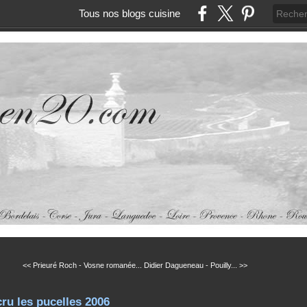
Tous nos blogs cuisine
<< Prieuré Roch - Vosne romanée...
Didier Dagueneau - Pouilly... >>
cru les pucelles 2006