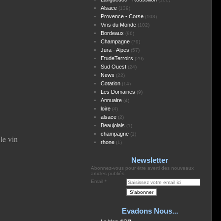
Alsace
(139)
Provence - Corse
(103)
Vins du Monde
(102)
Bordeaux
(96)
Champagne
(79)
Jura - Alpes
(57)
EtudeTerroirs
(29)
Sud Ouest
(24)
News
(22)
Cotation
(14)
Les Domaines
(9)
Annuaire
(4)
loire
(4)
alsace
(2)
Beaujolais
(1)
champagne
(1)
le vin
rhone
(1)
Newsletter
Abonnez-vous pour être averti des nouveaux
articles publiés.
Email
Evadons Nous...