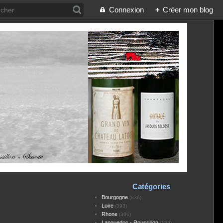
Connexion
+
Créer mon blog
Catégories
Bourgogne
(836)
Loire
(393)
Rhone
(306)
Languedoc - Roussillon
(188)