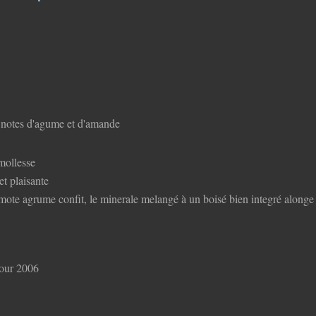
s notes d'agume et d'amande
mollesse
t plaisante
amote agrume confit, le minerale melangé à un boisé bien integré alonge 
pour 2006