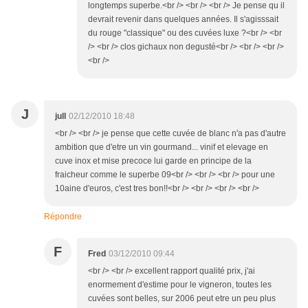
longtemps superbe.<br /> <br /> <br /> Je pense qu il
devrait revenir dans quelques années. Il s'agisssait
du rouge "classique" ou des cuvées luxe ?<br /> <br
/> <br /> clos gichaux non degusté<br /> <br /> <br />
<br />
J
jull
02/12/2010 18:48
<br /> <br /> je pense que cette cuvée de blanc n'a pas d'autre
ambition que d'etre un vin gourmand... vinif et elevage en
cuve inox et mise precoce lui garde en principe de la
fraicheur comme le superbe 09<br /> <br /> <br /> pour une
10aine d'euros, c'est tres bon!!<br /> <br /> <br /> <br />
Répondre
F
Fred
03/12/2010 09:44
<br /> <br /> excellent rapport qualité prix, j'ai
enormement d'estime pour le vigneron, toutes les
cuvées sont belles, sur 2006 peut etre un peu plus