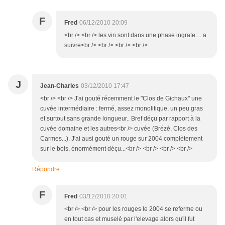
F
Fred
06/12/2010 20:09
<br /> <br /> les vin sont dans une phase ingrate.... a
suivre<br /> <br /> <br /> <br />
J
Jean-Charles
03/12/2010 17:47
<br /> <br /> J'ai gouté récemment le "Clos de Gichaux" une
cuvée intermédiaire : fermé, assez monolitique, un peu gras
et surtout sans grande longueur.. Bref déçu par rapport à la
cuvée domaine et les autres<br /> cuvée (Brézé, Clos des
Carmes...). J'ai ausi gouté un rouge sur 2004 complètement
sur le bois, énormément déçu...<br /> <br /> <br /> <br />
Répondre
F
Fred
03/12/2010 20:01
<br /> <br /> pour les rouges le 2004 se referme ou
en tout cas et muselé par l'elevage alors qu'il fut