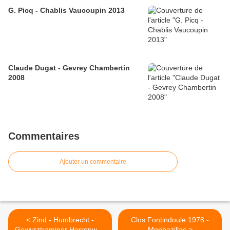
G. Picq - Chablis Vaucoupin 2013
Claude Dugat - Gevrey Chambertin
2008
Commentaires
Ajouter un commentaire
< Zind - Humbrecht -
Clos Fontindoule 1978 -
Gewurztraminer Herrenweg
Monbazillac >