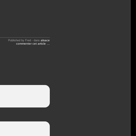
alsace
Published by Fred
-
dans
commenter cet article
…