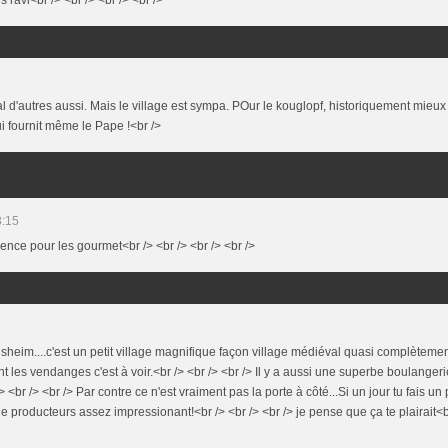
al d'autres aussi. Mais le village est sympa. POur le kouglopf, historiquement mieux 
i fournit même le Pape !<br />
3:15
erence pour les gourmet<br /> <br /> <br /> <br />
guisheim....c'est un petit village magnifique façon village médiéval quasi complèteme
nt les vendanges c'est à voir.<br /> <br /> <br /> Il y a aussi une superbe boulangerie
> <br /> <br /> Par contre ce n'est vraiment pas la porte à côté...Si un jour tu fais u
de producteurs assez impressionant!<br /> <br /> <br /> je pense que ça te plairait<b