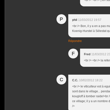
P
phil
11/03/2012 19:57
<br /> Bon, il y a en a pas m
Koenig-Hurstel à Sélestat qu
Répondre
F
Fred
11/03/2012 2
<br /> <br /> la ref
C
C.C.
10/02/2012 18:22
<br /> le viticulteur est à e
sont dans le village... penda
kougloff à tomber raide!<br /
ce village; il y a un nombre 
/>