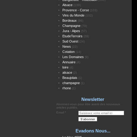
Alsace
(139)
Provence - Corse
(103)
Vins du Monde
(102)
Bordeaux
(96)
Champagne
(79)
Jura - Alpes
(57)
EtudeTerroirs
(29)
Sud Ouest
(24)
News
(22)
Cotation
(14)
Les Domaines
(9)
Annuaire
(4)
loire
(4)
alsace
(2)
Beaujolais
(1)
champagne
(1)
rhone
(1)
Newsletter
Abonnez-vous pour être averti des nouveaux
articles publiés.
Email
Evadons Nous...