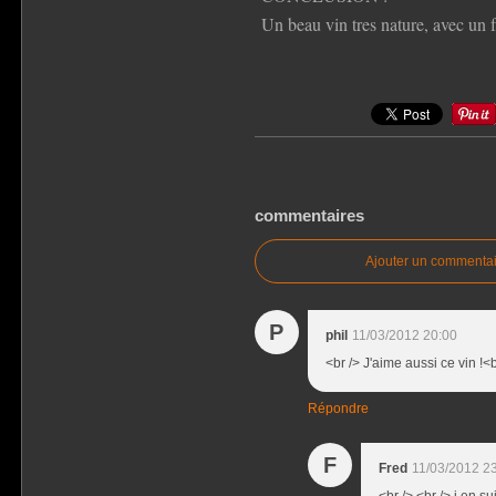
Un beau vin tres nature, avec un f
commentaires
Ajouter un commentai
P
phil
11/03/2012 20:00
<br /> J'aime aussi ce vin !<b
Répondre
F
Fred
11/03/2012 2
<br /> <br /> j en su