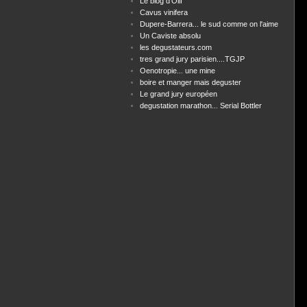
Le blog d'Olif
Cavus vinifera
Dupere-Barrera... le sud comme on l'aime
Un Caviste absolu
les degustateurs.com
tres grand jury parisien....TGJP
Oenotropie... une mine
boire et manger mais deguster
Le grand jury européen
degustation marathon... Serial Bottler