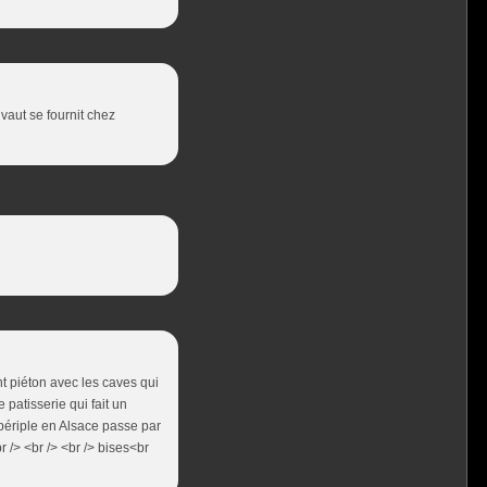
vaut se fournit chez
nt piéton avec les caves qui
 patisserie qui fait un
n périple en Alsace passe par
r /> <br /> <br /> bises<br