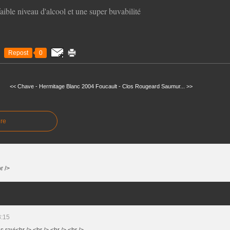
aible niveau d'alcool et une super buvabilité
Repost
0
<< Chave - Hermitage Blanc 2004
Foucault - Clos Rougeard Saumur... >>
re
r />
3:15
is ravi<br /> <br /> <br /> <br />