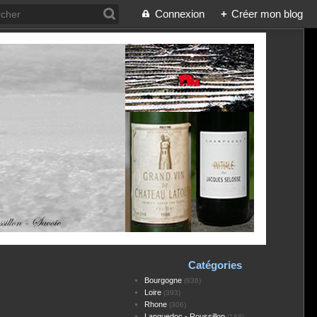
Connexion
+
Créer mon blog
Catégories
Bourgogne
(836)
Loire
(393)
Rhone
(306)
Languedoc - Roussillon
(188)