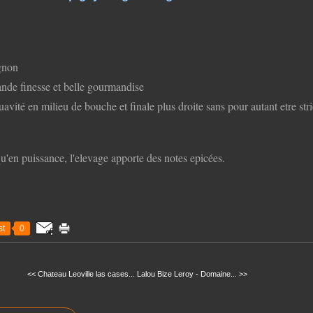
gnon
ande finesse et belle gourmandise
avité en milieu de bouche et finale plus droite sans pour autant etre stri
'en puissance, l'elevage apporte des notes epicées.
t
0
<< Chateau Leoville las cases...
Lalou Bize Leroy - Domaine... >>