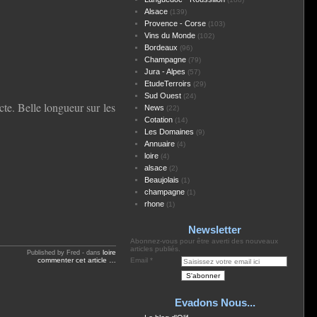
Alsace
(139)
Provence - Corse
(103)
Vins du Monde
(102)
Bordeaux
(96)
Champagne
(79)
Jura - Alpes
(57)
EtudeTerroirs
(29)
Sud Ouest
(24)
cte. Belle longueur sur les
News
(22)
Cotation
(14)
Les Domaines
(9)
Annuaire
(4)
loire
(4)
alsace
(2)
Beaujolais
(1)
champagne
(1)
rhone
(1)
Newsletter
Abonnez-vous pour être averti des nouveaux
articles publiés.
loire
Published by Fred
-
dans
commenter cet article
…
Email
Evadons Nous...