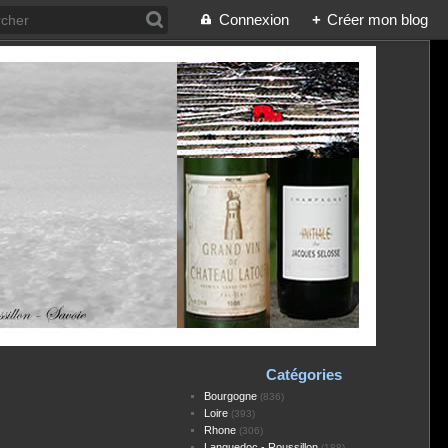
Connexion
+
Créer mon blog
Catégories
Bourgogne
(836)
Loire
(393)
Rhone
(306)
Languedoc - Roussillon
(188)