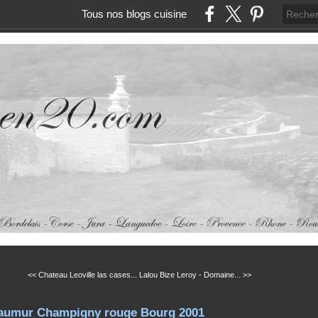
Tous nos blogs cuisine
<< Chateau Leoville las cases...
Lalou Bize Leroy - Domaine... >>
Saumur Champigny rouge Bourg 2001