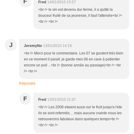
F
Fred
14/01/2010 15:57
<br /> le vin est devenu dur ferme, il a quitté la
douceur fruité de sa jeunesse, il faut l'attendre<br />
<br /> <br />
J
JeremyNo
13/01/2010 14:19
<br /> Merci pour le commentaire. Les 07 se goutent très bien
en ce moment il parait. je garde mes 06 en cave à patienter
encore un poil ...<br /> (bonne année au passage)<br /> <br
/> <br />
Répondre
F
Fred
13/01/2010 21:07
<br /> Les 2006 etaient aussi sur le fruit jusqu'a l'ete
ils se sont refermés.... mais aucune crainte nous les
retrouverons fabuleux dans quelques temps<br />
<br /> <br />