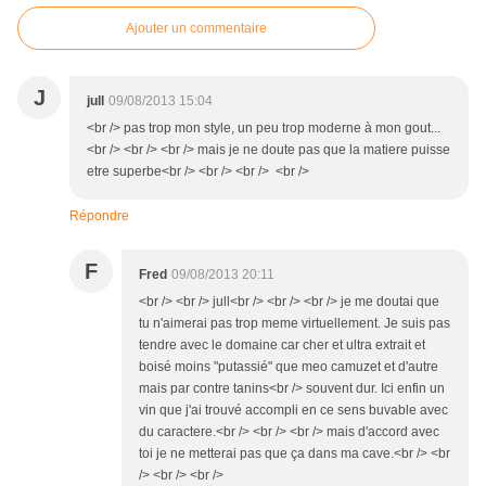
Ajouter un commentaire
J
jull
09/08/2013 15:04
<br /> pas trop mon style, un peu trop moderne à mon gout...
<br /> <br /> <br /> mais je ne doute pas que la matiere puisse
etre superbe<br /> <br /> <br /> <br />
Répondre
F
Fred
09/08/2013 20:11
<br /> <br /> jull<br /> <br /> <br /> je me doutai que
tu n'aimerai pas trop meme virtuellement. Je suis pas
tendre avec le domaine car cher et ultra extrait et
boisé moins "putassié" que meo camuzet et d'autre
mais par contre tanins<br /> souvent dur. Ici enfin un
vin que j'ai trouvé accompli en ce sens buvable avec
du caractere.<br /> <br /> <br /> mais d'accord avec
toi je ne metterai pas que ça dans ma cave.<br /> <br
/> <br /> <br />