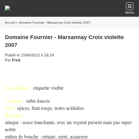
MENU
Accueil
» Domaine Fournier - Marsannay Croix violette 2007
Domaine Fournier - Marsannay Croix violette
2007
Publié le 15/06/2012 à 18:24
Par
Fred
Conditions :
etiquette visible
Couleur :
rubis foncée
Nez :
epices, fruit rouge, notes acidulées
Bouche :
attaque : assez tranchante, avec un vegetal present mais pas super
noble
milieu de bouche : etriqué, serré, acqueuse