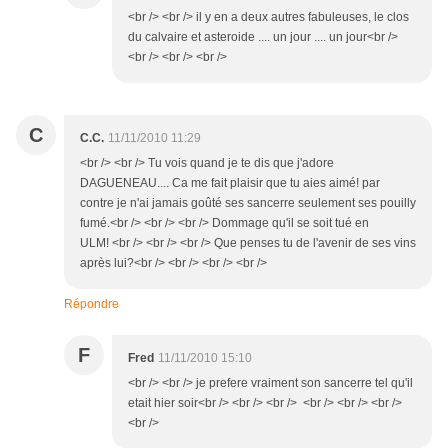
<br /> <br /> il y en a deux autres fabuleuses, le clos
du calvaire et asteroide .... un jour .... un jour<br />
<br /> <br /> <br />
C
C.C.
11/11/2010 11:29
<br /> <br /> Tu vois quand je te dis que j'adore
DAGUENEAU.... Ca me fait plaisir que tu aies aimé! par
contre je n'ai jamais goûté ses sancerre seulement ses pouilly
fumé.<br /> <br /> <br /> Dommage qu'il se soit tué en
ULM! <br /> <br /> <br /> Que penses tu de l'avenir de ses vins
après lui?<br /> <br /> <br /> <br />
Répondre
F
Fred
11/11/2010 15:10
<br /> <br /> je prefere vraiment son sancerre tel qu'il
etait hier soir<br /> <br /> <br /> <br /> <br /> <br />
<br />