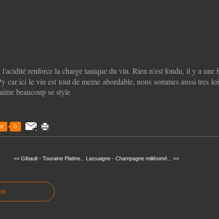
ù l'acidité renforce la charge tanique du vin. Rien n'est fondu, il y a une 
car ici le vin est tout de meme abordable, nous sommes aussi tres loin 
'aime beaucoup se style
t
0
<< Gibault - Touraine Platine...
Lassaigne - Champagne millésimè... >>
re