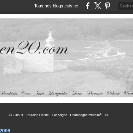
Tous nos blogs cuisine
<< Gibault - Touraine Platine...
Lassaigne - Champagne millésimè... >>
2006