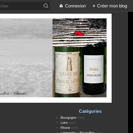
Connexion
+
Créer mon blog
Catégories
Bourgogne
(836)
Loire
(393)
Rhone
(306)
Languedoc - Roussillon
(188)