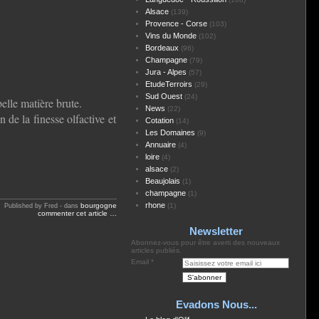
Alsace
(139)
Provence - Corse
(103)
Vins du Monde
(102)
Bordeaux
(96)
Champagne
(79)
Jura - Alpes
(57)
EtudeTerroirs
(29)
Sud Ouest
(24)
belle matière brute.
News
(22)
de la finesse olfactive et
Cotation
(14)
Les Domaines
(9)
Annuaire
(4)
loire
(4)
alsace
(2)
Beaujolais
(1)
champagne
(1)
rhone
bourgogne
(1)
Published by Fred
-
dans
commenter cet article
…
Newsletter
Abonnez-vous pour être averti des nouveaux
articles publiés.
Email
Evadons Nous...