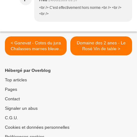
Fred
24/06/2009 09:57
<br /> C'est effectivement hors norme.<br /> <br />
<br />
< Ganevat - Cotes du jura
Domaine des 2 anes - Le
Chalasses marnes bleues
Rosé Vin de table >
06
Hébergé par Overblog
Top articles
Pages
Contact
Signaler un abus
C.G.U.
Cookies et données personnelles
Préférences cookies