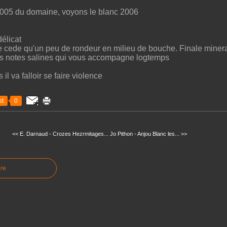
2005 du domaine, voyons le blanc 2006
délicat
e cede qu'un peu de rondeur en milieu de bouche. Finale mineral
des notes salines qui vous accompagne logtemps
il va falloir se faire violence
t
0
<< E. Darnaud - Crozes Hezrmitages...
Jo Pithon - Anjou Blanc les... >>
re