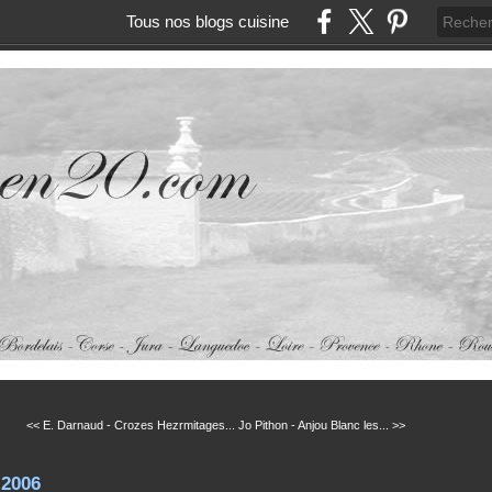
Tous nos blogs cuisine
<< E. Darnaud - Crozes Hezrmitages...
Jo Pithon - Anjou Blanc les... >>
 2006