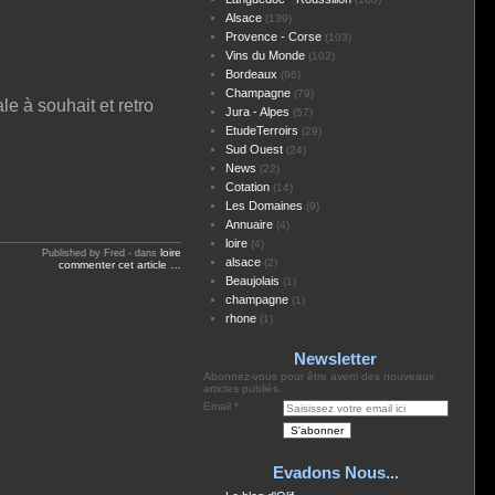
Alsace
(139)
Provence - Corse
(103)
Vins du Monde
(102)
Bordeaux
(96)
Champagne
(79)
e à souhait et retro
Jura - Alpes
(57)
EtudeTerroirs
(29)
Sud Ouest
(24)
News
(22)
Cotation
(14)
Les Domaines
(9)
Annuaire
(4)
loire
(4)
loire
Published by Fred
-
dans
alsace
(2)
commenter cet article
…
Beaujolais
(1)
champagne
(1)
rhone
(1)
Newsletter
Abonnez-vous pour être averti des nouveaux
articles publiés.
Email
Evadons Nous...