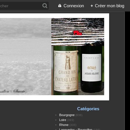
Connexion
+
Créer mon blog
Catégories
Bourgogne
(836)
Loire
(393)
Rhone
(306)
Languedoc - Roussillon
(188)