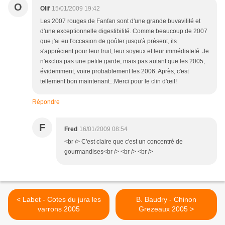
O
Olif
15/01/2009 19:42
Les 2007 rouges de Fanfan sont d'une grande buvavilité et
d'une exceptionnelle digestibilité. Comme beaucoup de 2007
que j'ai eu l'occasion de goûter jusqu'à présent, ils
s'apprécient pour leur fruit, leur soyeux et leur immédiateté. Je
n'exclus pas une petite garde, mais pas autant que les 2005,
évidemment, voire probablement les 2006. Après, c'est
tellement bon maintenant...Merci pour le clin d'œil!
Répondre
F
Fred
16/01/2009 08:54
<br /> C'est claire que c'est un concentré de
gourmandises<br /> <br /> <br />
< Labet - Cotes du jura les
B. Baudry - Chinon
varrons 2005
Grezeaux 2005 >