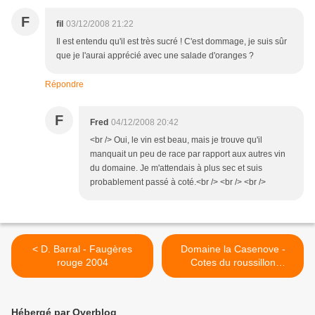
F
fil
03/12/2008 21:22
Il est entendu qu'il est très sucré ! C'est dommage, je suis sûr
que je l'aurai apprécié avec une salade d'oranges ?
Répondre
F
Fred
04/12/2008 20:42
<br /> Oui, le vin est beau, mais je trouve qu'il
manquait un peu de race par rapport aux autres vin
du domaine. Je m'attendais à plus sec et suis
probablement passé à coté.<br /> <br /> <br />
< D. Barral - Faugères
Domaine la Casenove -
rouge 2004
Cotes du roussillon
commandant Jaubert 1998
>
Hébergé par Overblog