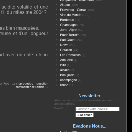
Alsace
(139)
acidité volatile et une
Provence - Corse
(103)
t'il du milésime 2004?
Vins du Monde
(102)
Bordeaux
(96)
Champagne
(79)
ales bien masquées.
Jura - Alpes
(57)
reuse et d'un longueur
EtudeTerroirs
(29)
Sud Ouest
(24)
News
(22)
Cotation
(14)
ud avec un coté retenu
Les Domaines
(9)
Annuaire
(4)
loire
(4)
alsace
(2)
Beaujolais
(1)
champagne
(1)
languedoc - roussillon
by Fred
-
dans
rhone
(1)
commenter cet article
…
Newsletter
Abonnez-vous pour être averti des nouveaux
articles publiés.
Email
Evadons Nous...