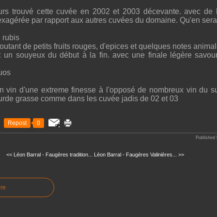
ours trouvé cette cuvée en 2002 et 2003 décevante. avec de l'
exagérée par rapport aux autres cuvées du domaine. Qu'en sera 
:
rubis
utant de petits fruits rouges, d'epices et quelques notes anim
:
un souyeux du début à la fin. avec une finale légère savou
uos
un vin d'une extreme finesse à l'opposé de nombreux vin du s
ourde grasse comme dans les cuvée jadis de 02 et 03
Repost
0
Published 
<< Léon Barral - Faugères tradition...
Léon Barral - Faugères Valinières... >>
re