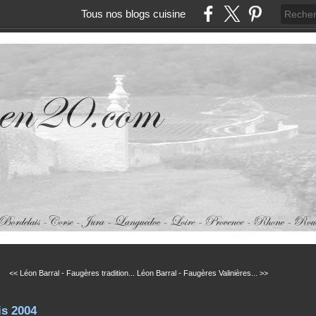
Tous nos blogs cuisine
<< Léon Barral - Faugères tradition...
Léon Barral - Faugères Valinières... >>
is 2004