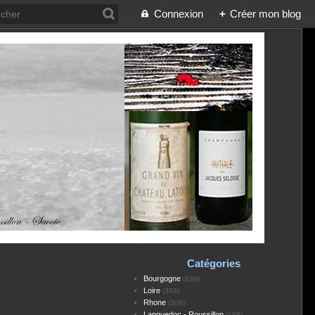
Connexion
+
Créer mon blog
Catégories
Bourgogne
(836)
Loire
(393)
Rhone
(306)
Languedoc - Roussillon
(188)