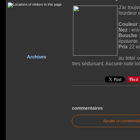
J'ai touj
lourdeur 
Couleur 
Nez :
envo
Bouche 
épatante.
Prix
22 e
Archives
au total 
tres séduisant. Aucune note l
commentaires
Ajouter un commentai