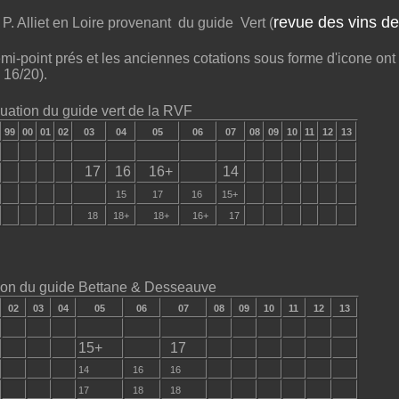
revue des vins de
P. Alliet en Loire provenant du guide Vert (
mi-point prés et les anciennes cotations sous forme d'icone ont
à 16/20).
uation du guide vert de la RVF
99
00
01
02
03
04
05
06
07
08
09
10
11
12
13
17
16
16+
14
15
17
16
15+
18
18+
18+
16+
17
ion du guide Bettane & Desseauve
02
03
04
05
06
07
08
09
10
11
12
13
15+
17
14
16
16
17
18
18