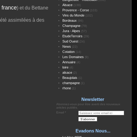
Alsace
(139)
 france
) et du Bettane
Provence - Corse
(103)
Vins du Monde
(102)
 été assimilées à des
Bordeaux
(96)
Champagne
(79)
Jura - Alpes
(57)
EtudeTerroirs
(29)
Sud Ouest
(24)
News
(22)
Cotation
(14)
Les Domaines
(9)
Annuaire
(4)
loire
(4)
alsace
(2)
Beaujolais
(1)
champagne
(1)
rhone
(1)
Newsletter
Abonnez-vous pour être averti des nouveaux
articles publiés.
Email
Evadons Nous...