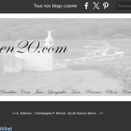
Tous nos blogs cuisine
<< A. Selosse - Champagne
P. Bonvin. Syrah Suisse Sierre... >>
Alliet