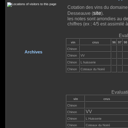
Cotation des vins du domaine 
site
Desseauve (
).
les notes sont arrondies au de
chiffres (ex : 4/5 est assimilé 
Eval
vin
crus
96
97
98
Chinon
Archives
Chinon
VV
Chinon
L huisserie
Chinon
Coteaux du Noiré
Evaluat
vin
crus
Chinon
VV
Chinon
Chinon
L Huisserie
Chinon
Coteaux du Noiré