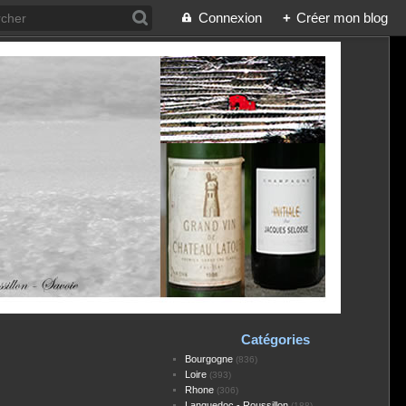
Connexion
+
Créer mon blog
Catégories
Bourgogne
(836)
Loire
(393)
Rhone
(306)
Languedoc - Roussillon
(188)