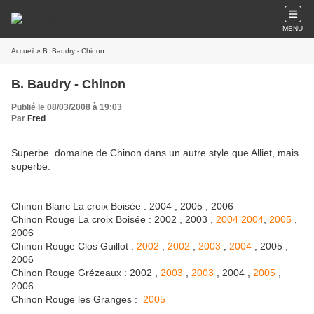
MENU
Accueil
» B. Baudry - Chinon
B. Baudry - Chinon
Publié le 08/03/2008 à 19:03
Par
Fred
Superbe domaine de Chinon dans un autre style que Alliet, mais
superbe.
Chinon Blanc La croix Boisée : 2004 , 2005 , 2006
Chinon Rouge La croix Boisée : 2002 , 2003 ,
2004
2004
,
2005
,
2006
Chinon Rouge Clos Guillot :
2002
,
2002
,
2003
,
2004
, 2005 ,
2006
Chinon Rouge Grézeaux : 2002 ,
2003
,
2003
, 2004 ,
2005
,
2006
Chinon Rouge les Granges :
2005