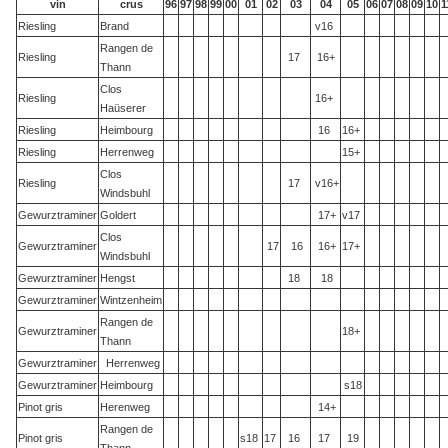
vin
crus
96
97
98
99
00
01
02
03
04
05
06
07
08
09
10
1
Riesling
Brand
v16
Rangen de
Riesling
17
16+
Thann
Clos
Riesling
16+
Haüserer
Riesling
Heimbourg
16
16+
Riesling
Herrenweg
15+
Clos
Riesling
17
v16+
Windsbuhl
Gewurztraminer
Goldert
17+
v17
Clos
Gewurztraminer
17
16
16+
17+
Windsbuhl
Gewurztraminer
Hengst
18
18
Gewurztraminer
Wintzenheim
Rangen de
Gewurztraminer
18+
Thann
Gewurztraminer
Herrenweg
Gewurztraminer
Heimbourg
s18
Pinot gris
Herenweg
14+
Rangen de
Pinot gris
s18
17
16
17
19