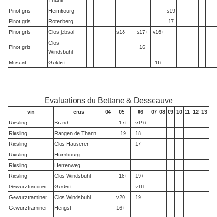
Thann
Pinot gris
Heimbourg
s19
Pinot gris
Rotenberg
17
Pinot gris
Clos jebsal
s18
s17+
v16+
Clos
Pinot gris
16
Windsbuhl
Muscat
Goldert
16
Evaluations du Bettane & Desseauve
vin
crus
04
05
06
07
08
09
10
11
12
13
Riesling
Brand
17+
v19+
Riesling
Rangen de Thann
19
18
Riesling
Clos Haüserer
17
Riesling
Heimbourg
Riesling
Herrenweg
Riesling
Clos Windsbuhl
18+
19+
Gewurztraminer
Goldert
v18
Gewurztraminer
Clos Windsbuhl
v20
19
Gewurztraminer
Hengst
16+