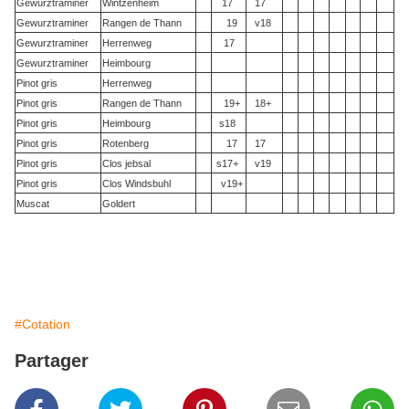
Gewurztraminer
Wintzenheim
17
17
Gewurztraminer
Rangen de Thann
19
v18
Gewurztraminer
Herrenweg
17
Gewurztraminer
Heimbourg
Pinot gris
Herrenweg
Pinot gris
Rangen de Thann
19+
18+
Pinot gris
Heimbourg
s18
Pinot gris
Rotenberg
17
17
Pinot gris
Clos jebsal
s17+
v19
Pinot gris
Clos Windsbuhl
v19+
Muscat
Goldert
#Cotation
Partager