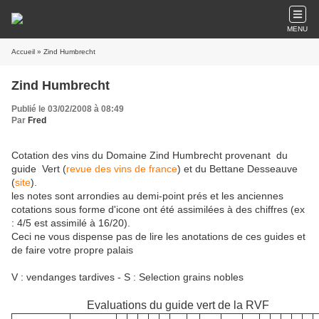
MENU
Accueil
» Zind Humbrecht
Zind Humbrecht
Publié le 03/02/2008 à 08:49
Par
Fred
Cotation des vins du Domaine Zind Humbrecht provenant du
guide Vert (
revue des vins de france
) et du Bettane Desseauve
(
site
).
les notes sont arrondies au demi-point prés et les anciennes
cotations sous forme d'icone ont été assimilées à des chiffres (ex
: 4/5 est assimilé à 16/20).
Ceci ne vous dispense pas de lire les anotations de ces guides et
de faire votre propre palais
V : vendanges tardives - S : Selection grains nobles
Evaluations du guide vert de la RVF