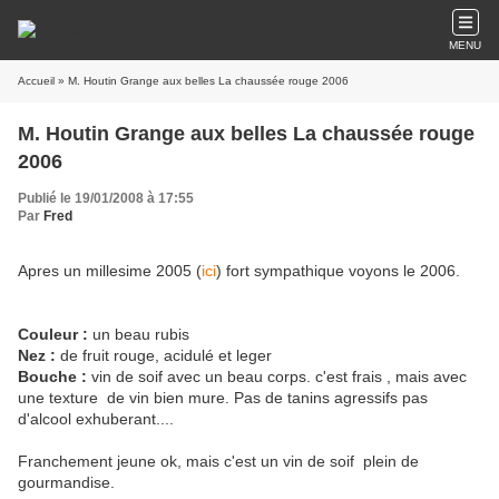
MENU
Accueil
» M. Houtin Grange aux belles La chaussée rouge 2006
M. Houtin Grange aux belles La chaussée rouge
2006
Publié le 19/01/2008 à 17:55
Par
Fred
Apres un millesime 2005 (
ici
) fort sympathique voyons le 2006.
Couleur :
un beau rubis
Nez :
de fruit rouge, acidulé et leger
Bouche :
vin de soif avec un beau corps. c'est frais , mais avec
une texture de vin bien mure. Pas de tanins agressifs pas
d'alcool exhuberant....
Franchement jeune ok, mais c'est un vin de soif plein de
gourmandise.