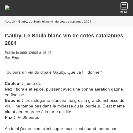
MENU
Accueil
» Gauby. Le Soula blanc vin de cotes catalannes 2004
Gauby. Le Soula blanc vin de cotes catalannes
2004
Publié le 06/01/2008 à 18:46
Par
Fred
Toujours un vin du dibale Gauby. Que va t il donner?
Couleur :
jaune clair
Nez :
florale et épicé. puissant avec une bonne aeration gagne
en finesse
Bouche :
tres elegante elancée malgrés la grande richesse du
vin. il ne tombe pas dans la molesse ou la lourdeur. C'est meme
plutot aerien grace à la forte acidité.
Prix :
+- 35 euros
Au total j'aime bien, c'est super mais c'est quand meme pas