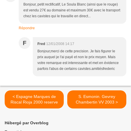
Bonjour, petit rectificatif, Le Soula Blanc (ainsi que le rouge)
est vendu 27€ au domaine et maximum 30€ avec le transport
chez les cavistes qui le travaille en direct...
Répondre
F
Fred
12/01/2008 14:17
Bonjour,merci de cette precision. Je fais figurer le
prix auquel je l'ai payé et non le prix moyen. Mais
votre remarque est interessante et met en évidence
parfois l'abus de certains cavistes.amitiésfrederic
< Espagne Marques de
S. Esmonin. Gevrey
Riscal Rioja 2000 reserve
Chambertin VV 2003 >
Hébergé par Overblog