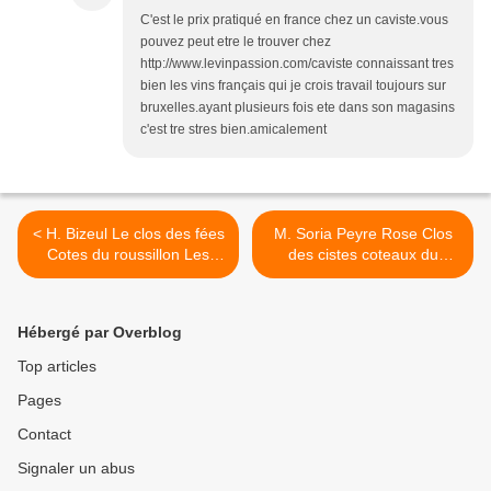
C'est le prix pratiqué en france chez un caviste.vous
pouvez peut etre le trouver chez
http://www.levinpassion.com/caviste connaissant tres
bien les vins français qui je crois travail toujours sur
bruxelles.ayant plusieurs fois ete dans son magasins
c'est tre stres bien.amicalement
< H. Bizeul Le clos des fées
M. Soria Peyre Rose Clos
Cotes du roussillon Les
des cistes coteaux du
Sorcières 2005
languedoc 1998 >
Hébergé par Overblog
Top articles
Pages
Contact
Signaler un abus