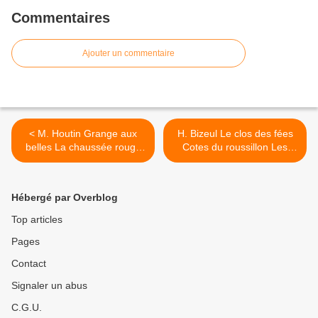
Commentaires
Ajouter un commentaire
< M. Houtin Grange aux
H. Bizeul Le clos des fées
belles La chaussée rouge
Cotes du roussillon Les
2005
Sorcières 2005 >
Hébergé par Overblog
Top articles
Pages
Contact
Signaler un abus
C.G.U.