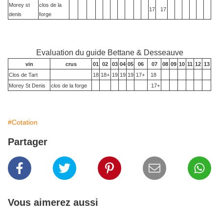
Morey st
clos de la
17
17
denis
forge
Evaluation du guide Bettane & Desseauve
vin
crus
01
02
03
04
05
06
07
08
09
10
11
12
13
Clos de Tart
18
18+
19
19
19
17+
18
Morey St Denis
clos de la forge
17+
#Cotation
Partager
Vous aimerez aussi