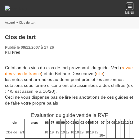
MENU
Accueil
» Clos de tart
Clos de tart
Publié le 09/12/2007 à 17:26
Par
Fred
Cotation des vins du clos de tart provenant du guide Vert (
revue
des vins de france
) et du Bettane Desseauve (
site
).
les notes sont arrondies au demi-point prés et les anciennes
cotations sous forme d'icone ont été assimilées à des chiffres (ex
: 4/5 est assimilé à 16/20).
Ceci ne vous dispense pas de lire les anotations de ces guides et
de faire votre propre palais
Evaluation du guide vert de la RVF
vin
crus
96
97
98
99
00
01
02
03
04
05
06
07
08
09
10
11
12
13
Clos de Tart
18
19
19
19
17
18
18
19
18
19
19
18+