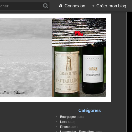
Connexion
+
Créer mon blog
Catégories
Bourgogne
(836)
Loire
(393)
Rhone
(306)
Languedoc - Roussillon
(188)