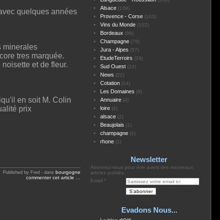
Alsace
(139)
 avec quelques années
Provence - Corse
(103)
Vins du Monde
(102)
Bordeaux
(96)
Champagne
(79)
s minerales
Jura - Alpes
(57)
ncore tres marquée.
EtudeTerroirs
(29)
noisette et de fleur.
Sud Ouest
(24)
News
(22)
Cotation
(14)
Les Domaines
(9)
u'il en soit M. Colin
Annuaire
(4)
alité prix
loire
(4)
alsace
(2)
Beaujolais
(1)
champagne
(1)
rhone
(1)
Newsletter
Abonnez-vous pour être averti des nouveaux
bourgogne
Published by Fred
-
dans
articles publiés.
commenter cet article
…
Email
Evadons Nous...