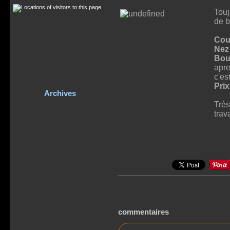
Touj
de b
Coul
Nez 
Bou
apre
c'es
Prix
Archives
Très
trav
commentaires