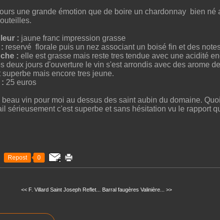
ours une grande émotion que de boire un chardonnay bien né
outeilles.
eur :
jaune franc impression grasse
:
reservé florale puis un nez associant un boisé fin et des note
che :
elle est grasse mais reste tres tendue avec une acidité e
s deux jours d'ouverture le vin s'est arrondis avec des arome de 
t superbe mais encore tres jeune.
 :
25 euros
 beau vin pour moi au dessus des saint aubin du domaine. Quoiq
ail sérieusement c'est superbe et sans hésitation vu le rapport qu
Repost
0
<< F. Villard Saint Joseph Reflet...
Barral faugères Valinière... >>