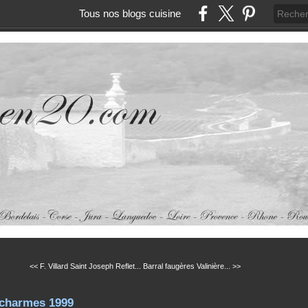
Tous nos blogs cuisine
<< F. Villard Saint Joseph Reflet...
Barral faugères Valinière... >>
 charmes 1999