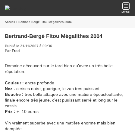
MENU
Accueil
» Bertrand-Bergé Fitou Mégalithes 2004
Bertrand-Bergé Fitou Mégalithes 2004
Publié le 21/11/2007 à 09:36
Par
Fred
Domaine découvert sur le tard bien qu'avec un très belle
réputation.
Couleur :
encre profonde
Nez :
cerises noire, guarigue, le zan tres puissant
Bouche :
tres belle attaque avec une matière époustouflante,
finale encore très jeune, c'est puuissant serré et long sur le
cassis
Prix :
+- 10 euros
Vin vraiment superbe avec une matière enorme mais bien
domptée.