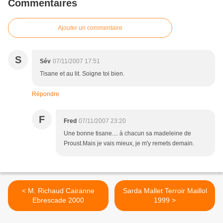
Commentaires
Ajouter un commentaire
S
Sév
07/11/2007 17:51
Tisane et au lit. Soigne toi bien.
Répondre
F
Fred
07/11/2007 23:20
Une bonne tisane.... à chacun sa madeleine de
Proust.Mais je vais mieux, je m'y remets demain.
< M. Richaud Cairanne
Sarda Mallet Terroir Maillol
Ebrescade 2000
1999 >