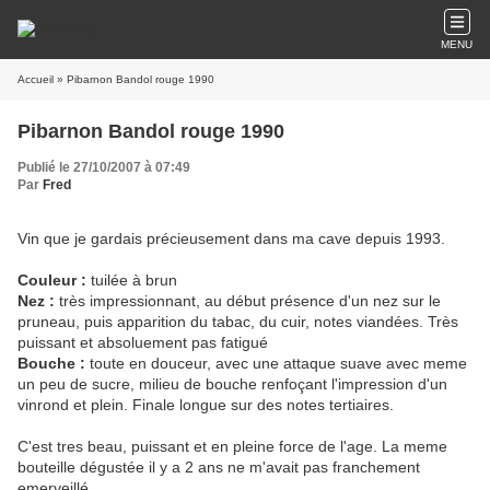
MENU
Accueil
» Pibarnon Bandol rouge 1990
Pibarnon Bandol rouge 1990
Publié le 27/10/2007 à 07:49
Par
Fred
Vin que je gardais précieusement dans ma cave depuis 1993.
Couleur :
tuilée à brun
Nez :
très impressionnant, au début présence d'un nez sur le
pruneau, puis apparition du tabac, du cuir, notes viandées. Très
puissant et absoluement pas fatigué
Bouche :
toute en douceur, avec une attaque suave avec meme
un peu de sucre, milieu de bouche renfoçant l'impression d'un
vinrond et plein. Finale longue sur des notes tertiaires.
C'est tres beau, puissant et en pleine force de l'age. La meme
bouteille dégustée il y a 2 ans ne m'avait pas franchement
emerveillé.