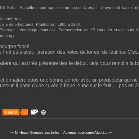
GES
Sols
: Parcelle située sur la commune de Cravant. Graviers et sables mé
bernet franc.
elle de 6 hectares. Plantation : 1985 à 1988.
/Elevage :
Vendange manuelle. Fermentation de 15 jours en cuves puis é
printemps.
pourpre foncé
e fruit puis avec l'aeration des notes de terres, de feuilles. C'es
ière qui est très présente des le début. cela vous remplis la 
.
 belle matière dabs une bonne année avec un producteur qui ne fa
ducteur, il parle d'une cuvée à boire jeune sur le fruit..... pas en 
Repost
0
<< M. Houtin Granges aux belles...
Auvenay bourgogne Aligoté... >>