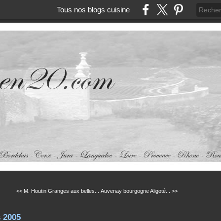
Tous nos blogs cuisine
<< M. Houtin Granges aux belles...
Auvenay bourgogne Aligoté... >>
 2005