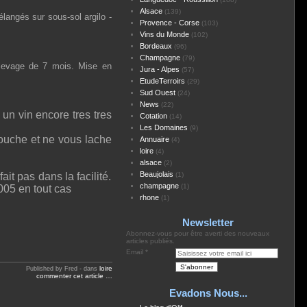
Alsace
(139)
langés sur sous-sol argilo -
Provence - Corse
(103)
Vins du Monde
(102)
Bordeaux
(96)
Champagne
(79)
levage de 7 mois. Mise en
Jura - Alpes
(57)
EtudeTerroirs
(29)
Sud Ouest
(24)
News
(22)
t un vin encore tres tres
Cotation
(14)
Les Domaines
(9)
bouche et ne vous lache
Annuaire
(4)
loire
(4)
alsace
(2)
Beaujolais
it pas dans la facilité.
(1)
champagne
(1)
2005 en tout cas
rhone
(1)
Newsletter
Abonnez-vous pour être averti des nouveaux
articles publiés.
Email
loire
Published by Fred
-
dans
commenter cet article
…
Evadons Nous...