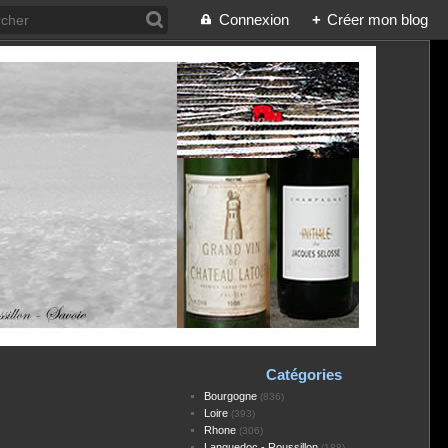
Connexion
+
Créer mon blog
Catégories
Bourgogne
(836)
Loire
(393)
Rhone
(306)
Languedoc - Roussillon
(188)