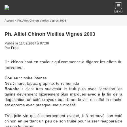
MENU
Accueil
» Ph. Alliet Chinon Vieilles Vignes 2003
Ph. Alliet Chinon Vieilles Vignes 2003
Publié le 11/09/2007 à 07:30
Par
Fred
Un chinon haut en couleur qui commence à digerer les effets du
millesime...
Couleur :
noire intense
Nez :
mure, tabac, graphite, terre humide
Bouche :
c'est tres suavesur le fruit puis avec l'aeration les
tanins deviennent bizarement plus marqués avec à la fin de la
dégustation un coté crayeux equilibrant le vin. en effet la mache
est enorme avec presque une sucrosité.
Très jolie vin qui à superbement evolué, il à retrouvé son coté
chinon en perdant un peu de son fruité pour laisser réapparaitre
un peu le terroir.