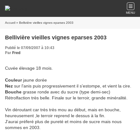
MENU
Accueil
» Bellivière vieilles vignes eparses 2003
Bellivière vieilles vignes eparses 2003
Publié le 07/09/2007 à 10:43
Par
Fred
Cuvée élevage 18 mois.
Couleur
jaune dorée
Nez
sur l'anis puis progressivement il s'estompe, et vient la cire.
Bouche
grasse ronde avec du sucre (type demi-sec)
Rétrolfaction très belle. Finale sur le terroir, grande minéralité.
Vin déroutant car très très mou au début, mais en bouche,
heureusement ,le terroir reprend le dessus à la fin.
J'aurai préferé plus de pureté et moins de sucre mais nous
sommes en 2003.