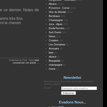
Alsace
(139)
Provence - Corse
(103)
de ce dernier. Notes de
Vins du Monde
(102)
Bordeaux
(96)
nins très fins.
Champagne
(79)
ent le chemin
Jura - Alpes
(57)
EtudeTerroirs
(29)
Sud Ouest
(24)
News
(22)
Cotation
(14)
Les Domaines
(9)
Annuaire
(4)
loire
(4)
alsace
(2)
loire
Published by Fred
-
dans
Beaujolais
(1)
commenter cet article
…
champagne
(1)
rhone
(1)
Newsletter
Abonnez-vous pour être averti des nouveaux
articles publiés.
Email
Evadons Nous...