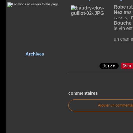
Robe
rub
Nez
tres
cassis, d
Bouche
le vin es
un cran e
Archives
commentaires
Ajouter un commentai