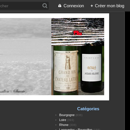
Connexion
+
Créer mon blog
Catégories
Bourgogne
(836)
Loire
(393)
Rhone
(306)
Languedoc - Roussillon
(188)