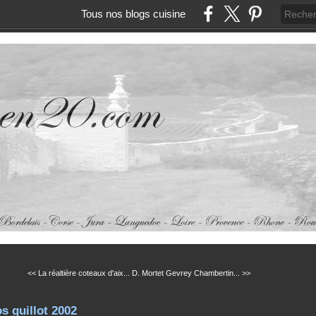
Tous nos blogs cuisine
<< La réaltière coteaux d'aix...
D. Mortet Gevrey Chambertin... >>
s guillot 2002