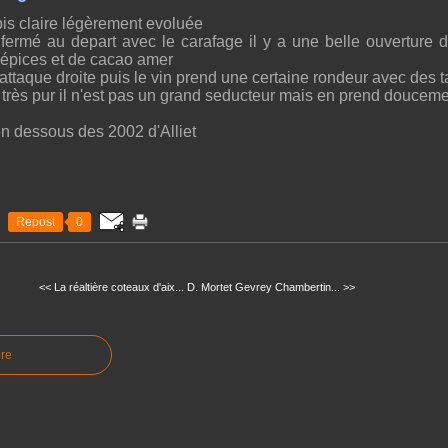
is claire légèrement evoluée
 fermé au depart avec le carafage il y a une belle ouverture 
'épices et de cacao amer
attaque droite puis le vin prend une certaine rondeur avec des ta
t très pur il n'est pas un grand seducteur mais en prend doucem
n dessous des 2002 d'Alliet
Repost
0
<< La réaltière coteaux d'aix...
D. Mortet Gevrey Chambertin... >>
re