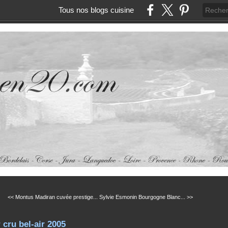
Tous nos blogs cuisine
<< Montus Madiran cuvée prestige...
Sylvie Esmonin Bourgogne Blanc... >>
 cru bel-air 2005