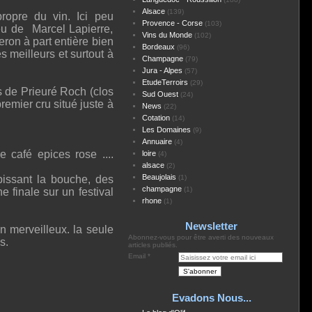
Alsace
(139)
propre du vin. Ici peu
Provence - Corse
(103)
veu de Marcel Lapierre,
Vins du Monde
(102)
ron à part entière bien
Bordeaux
(96)
es meilleurs et surtout à
Champagne
(79)
Jura - Alpes
(57)
EtudeTerroirs
(29)
 de Prieuré Roch (clos
Sud Ouest
(24)
premier cru situé juste à
News
(22)
Cotation
(14)
Les Domaines
(9)
Annuaire
(4)
café epices rose ....
loire
(4)
alsace
(2)
Beaujolais
apissant la bouche, des
(1)
champagne
(1)
ne finale sur un festival
rhone
(1)
Newsletter
in merveilleux. la seule
Abonnez-vous pour être averti des nouveaux
s.
articles publiés.
Email
Evadons Nous...