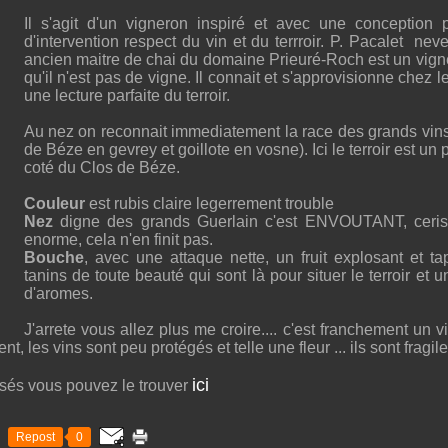
Il s'agit d'un vigneron inspiré et avec une conception 
d'intervention respect du vin et du terrroir. P. Pacalet ne
ancien maitre de chai du domaine Prieuré-Roch est un vigne
qu'il n'est pas de vigne. Il connait et s'approvisionne chez l
une lecture parfaite du terroir.
Au nez on reconnait immediatement la race des grands vins
de Béze en gevrey et goillote en vosne). Ici le terroir est un 
coté du Clos de Béze.
Couleur
est rubis claire legerrement trouble
Nez
digne des grands Guerlain c'est ENVOUTANT, cerise 
enorme, cela n'en finit pas.
Bouche
, avec une attaque nette, un fruit explosant et t
tanins de toute beauté qui sont là pour situer le terroir et u
d'aromes.
J'arrete vous allez plus me croire.... c'est franchement un v
nt, les vins sont peu protégés et telle une fleur ... ils sont fragile
ici
ssés vous pouvez le trouver
Repost
0