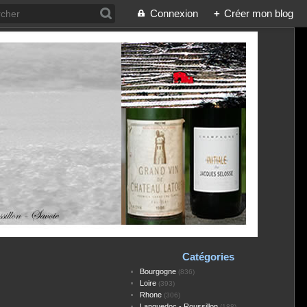
Connexion
+
Créer mon blog
Catégories
Bourgogne
(836)
Loire
(393)
Rhone
(306)
Languedoc - Roussillon
(188)