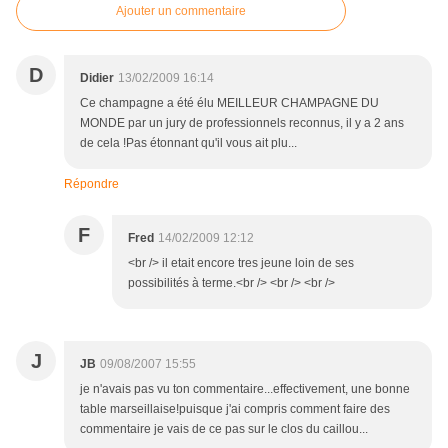
Ajouter un commentaire
D
Didier
13/02/2009 16:14
Ce champagne a été élu MEILLEUR CHAMPAGNE DU
MONDE par un jury de professionnels reconnus, il y a 2 ans
de cela !Pas étonnant qu'il vous ait plu...
Répondre
F
Fred
14/02/2009 12:12
<br /> il etait encore tres jeune loin de ses
possibilités à terme.<br /> <br /> <br />
J
JB
09/08/2007 15:55
je n'avais pas vu ton commentaire...effectivement, une bonne
table marseillaise!puisque j'ai compris comment faire des
commentaire je vais de ce pas sur le clos du caillou...