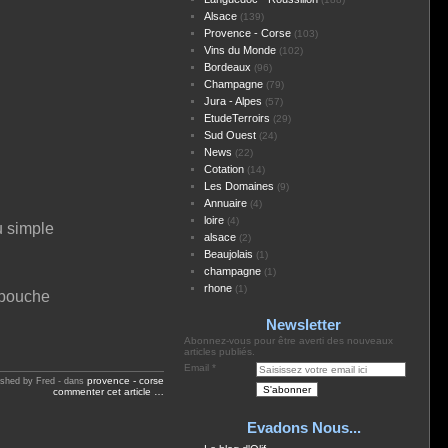
Alsace
(139)
Provence - Corse
(103)
Vins du Monde
(102)
Bordeaux
(96)
Champagne
(79)
Jura - Alpes
(57)
EtudeTerroirs
(29)
Sud Ouest
(24)
News
(22)
Cotation
(14)
Les Domaines
(9)
Annuaire
(4)
loire
(4)
u simple
alsace
(2)
Beaujolais
(1)
champagne
(1)
rhone
(1)
e bouche
Newsletter
Abonnez-vous pour être averti des nouveaux
articles publiés.
Email
provence - corse
ished by Fred
-
dans
commenter cet article
…
Evadons Nous...