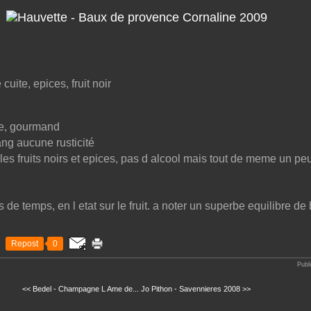
 cuite, epices, fruit noir
e, gourmand
ang aucune rusticité
es fruits noirs et epices, pas d alcool mais tout de meme un pe
 de temps, en l etat sur le fruit. a noter un superbe equilibre d
Repost
0
Publ
<< Bedel - Champagne L Ame de...
Jo Pithon - Savennieres 2008 >>