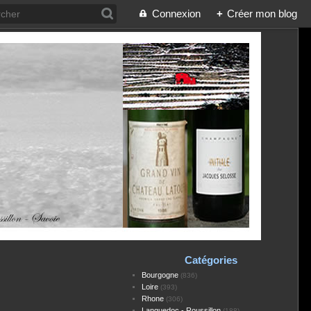
Connexion
+
Créer mon blog
Catégories
Bourgogne
(836)
Loire
(393)
Rhone
(306)
Languedoc - Roussillon
(188)