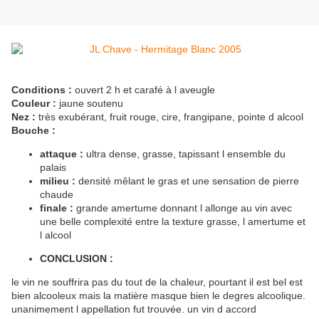
Conditions :
ouvert 2 h et carafé à l aveugle
Couleur :
jaune soutenu
Nez :
très exubérant, fruit rouge, cire, frangipane, pointe d alcool
Bouche :
attaque :
ultra dense, grasse, tapissant l ensemble du
palais
milieu :
densité mêlant le gras et une sensation de pierre
chaude
finale :
grande amertume donnant l allonge au vin avec
une belle complexité entre la texture grasse, l amertume et
l alcool
CONCLUSION :
le vin ne souffrira pas du tout de la chaleur, pourtant il est bel est
bien alcooleux mais la matière masque bien le degres alcoolique.
unanimement l appellation fut trouvée. un vin d accord