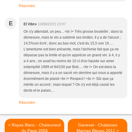
Répondre
E
El Vibro
10/08/2015 23:07
On s'y attendait, un peu....<br /> Très grosse bouteille ; dans la
démesure, mais le vin a sublimé ses limites. Il y a de l'alcool ;
14,5%vol écrit ; donc au bas mot, c'est du 15,5 voir 16.....
L'amertume est bien présente, mais l'alchimie fait que ça ne
dépasse pas la limite et qu'on apprécie un grand vin. à 4, il y
a 4 ans ; on avait bu moins de 10 cl d'un liquide sur amer
estampillé 1999 et 94/100 par Bob.....<br /> On est dans la
démesure, mais il y a un sacré vin derrière qui nous a apporté
énormément de plaisir.<br /> Respect ! <br /> Sûr que ça
mérite un accord ; mais lequel ? On s'y est déjà cassé les
dents et le palais....
Répondre
< Rayas Blanc - Chateuneuf
Ganevat - Chalasses
du Pape 2004
Marnes Bleues 2011 >