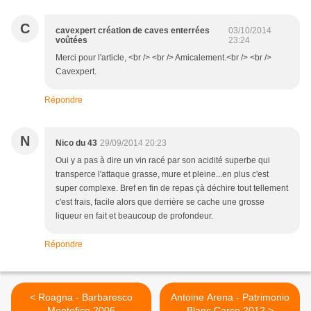
C
cavexpert création de caves enterrées
03/10/2014
voûtées
23:24
Merci pour l'article, <br /> <br /> Amicalement.<br /> <br />
Cavexpert.
Répondre
N
Nico du 43
29/09/2014 20:23
Oui y a pas à dire un vin racé par son acidité superbe qui
transperce l'attaque grasse, mure et pleine...en plus c'est
super complexe. Bref en fin de repas çà déchire tout tellement
c'est frais, facile alors que derrière se cache une grosse
liqueur en fait et beaucoup de profondeur.
Répondre
< Roagna - Barbaresco
Antoine Arena - Patrimonio
Montefico 2006
Blanc Carco 2012 >