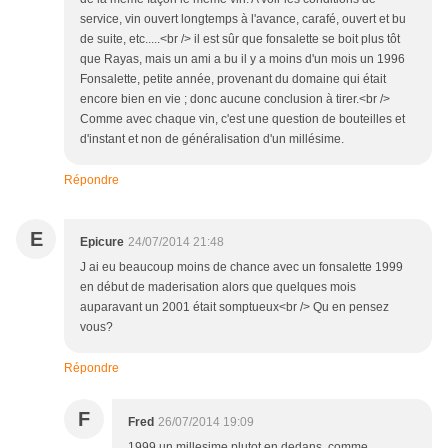
service, vin ouvert longtemps à l'avance, carafé, ouvert et bu
de suite, etc.....<br /> il est sûr que fonsalette se boit plus tôt
que Rayas, mais un ami a bu il y a moins d'un mois un 1996
Fonsalette, petite année, provenant du domaine qui était
encore bien en vie ; donc aucune conclusion à tirer.<br />
Comme avec chaque vin, c'est une question de bouteilles et
d'instant et non de généralisation d'un millésime.
Répondre
E
Epicure
24/07/2014 21:48
J ai eu beaucoup moins de chance avec un fonsalette 1999
en début de maderisation alors que quelques mois
auparavant un 2001 était somptueux<br /> Qu en pensez
vous?
Répondre
F
Fred
26/07/2014 19:09
1999 un millesime plutot en dedans, comme