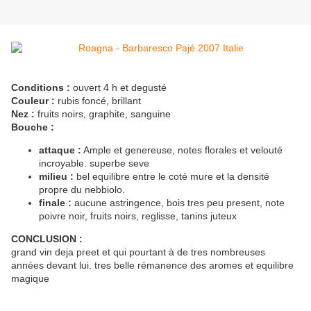
Conditions :
ouvert 4 h et degusté
Couleur :
rubis foncé, brillant
Nez :
fruits noirs, graphite, sanguine
Bouche :
attaque :
Ample et genereuse, notes florales et velouté
incroyable. superbe seve
milieu :
bel equilibre entre le coté mure et la densité
propre du nebbiolo.
finale :
aucune astringence, bois tres peu present, note
poivre noir, fruits noirs, reglisse, tanins juteux
CONCLUSION :
grand vin deja preet et qui pourtant à de tres nombreuses
années devant lui. tres belle rémanence des aromes et equilibre
magique