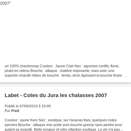
un 100% chardonnay Couleur : Jaune Clair Nez : agrumes confits, floral,
plutot en retenu Bouche : attaque : matière imposante, mais avec une
superbe vivacité milieu de bouche : tendu, droit, tapissant la bouche finale :
droite et vif plutot sur l'agrume...
Labet - Cotes du Jura les chalasses 2007
Publié le 07/06/2010 à 10:00
Par
Fred
Couleur : jaune franc Nez : exotique, sur l'ananas frais, quelques notes
epicées Bouche : attaque vive acide puis bouche grasse sans perdre pour
autant sa vivacité. Belle longeur et retro olfaction exotique. Le vin n'a pas