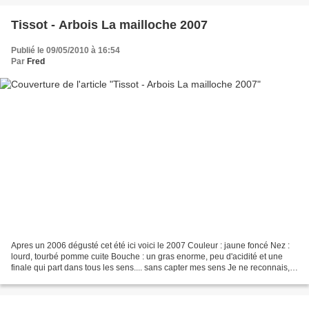
Tissot - Arbois La mailloche 2007
Publié le 09/05/2010 à 16:54
Par
Fred
Apres un 2006 dégusté cet été ici voici le 2007 Couleur : jaune foncé Nez :
lourd, tourbé pomme cuite Bouche : un gras enorme, peu d'acidité et une
finale qui part dans tous les sens.... sans capter mes sens Je ne reconnais,
ni le vigneron, ni la région,...