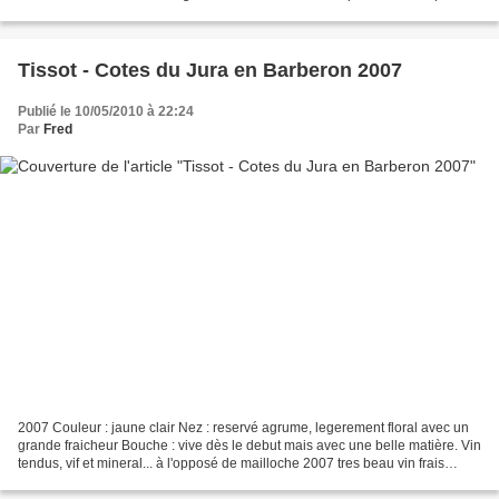
retrouvé sa mineralité mais...
Tissot - Cotes du Jura en Barberon 2007
Publié le 10/05/2010 à 22:24
Par
Fred
2007 Couleur : jaune clair Nez : reservé agrume, legerement floral avec un
grande fraicheur Bouche : vive dès le debut mais avec une belle matière. Vin
tendus, vif et mineral... à l'opposé de mailloche 2007 tres beau vin frais
simple et super plaisan...