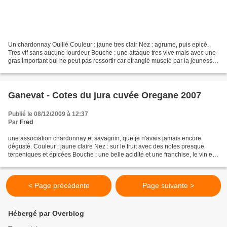
Un chardonnay Ouillé Couleur : jaune tres clair Nez : agrume, puis epicé.
Tres vif sans aucune lourdeur Bouche : une attaque tres vive mais avec une
gras important qui ne peut pas ressortir car etranglé muselé par la jeunesse
du vin et ma mineralité de...
Ganevat - Cotes du jura cuvée Oregane 2007
Publié le 08/12/2009 à 12:37
Par
Fred
une association chardonnay et savagnin, que je n'avais jamais encore
dégusté. Couleur : jaune claire Nez : sur le fruit avec des notes presque
terpeniques et épicées Bouche : une belle acidité et une franchise, le vin est
droit en place avec une vraie...
< Page précédente
Page suivante >
Hébergé par Overblog