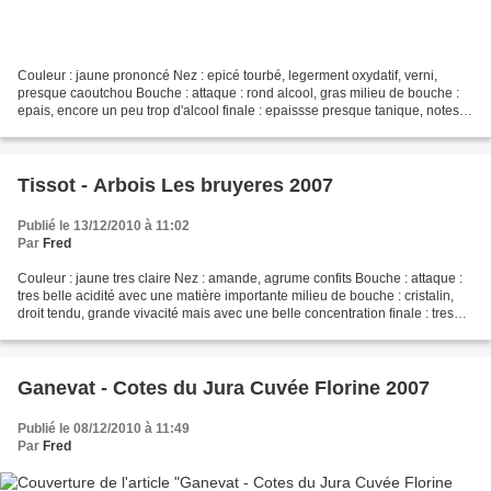
Couleur : jaune prononcé Nez : epicé tourbé, legerment oxydatif, verni,
presque caoutchou Bouche : attaque : rond alcool, gras milieu de bouche :
epais, encore un peu trop d'alcool finale : epaissse presque tanique, notes
tourbées. CONCLUSION : Vin agréable...
Tissot - Arbois Les bruyeres 2007
Publié le 13/12/2010 à 11:02
Par
Fred
Couleur : jaune tres claire Nez : amande, agrume confits Bouche : attaque :
tres belle acidité avec une matière importante milieu de bouche : cristalin,
droit tendu, grande vivacité mais avec une belle concentration finale : tres
elegante, minerale, sapide,...
Ganevat - Cotes du Jura Cuvée Florine 2007
Publié le 08/12/2010 à 11:49
Par
Fred