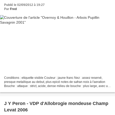
Publié le 02/09/2012 à 19:27
Par
Fred
Conditions : etiquette visible Couleur : jaune franc Nez : assez reservé,
presque metallique au debut, plus epicé notes de safran noix à l'aeration
Bouche : attaque : strict, acide, dense milieu de bouche : plus large, avec un
belle seve finale : tendue,...
J Y Peron - VDP d'Allobrogie mondeuse Champ
Levat 2006