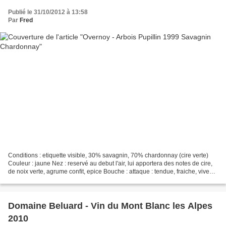
Publié le 31/10/2012 à 13:58
Par
Fred
Conditions : etiquette visible, 30% savagnin, 70% chardonnay (cire verte)
Couleur : jaune Nez : reservé au debut l'air, lui apportera des notes de cire,
de noix verte, agrume confit, epice Bouche : attaque : tendue, fraiche, vive
milieu de bouche : bel...
Domaine Beluard - Vin du Mont Blanc les Alpes
2010