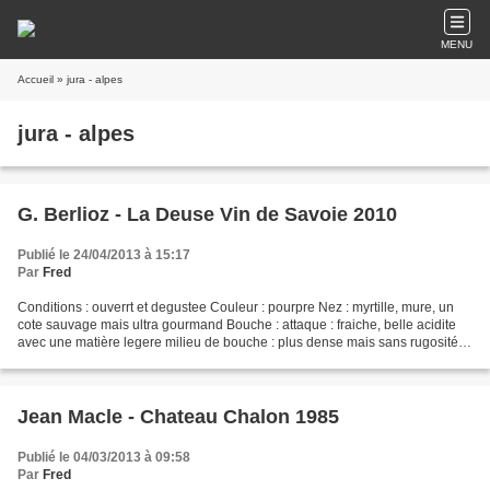
MENU
Accueil
» jura - alpes
jura - alpes
G. Berlioz - La Deuse Vin de Savoie 2010
Publié le 24/04/2013 à 15:17
Par
Fred
Conditions : ouverrt et degustee Couleur : pourpre Nez : myrtille, mure, un
cote sauvage mais ultra gourmand Bouche : attaque : fraiche, belle acidite
avec une matière legere milieu de bouche : plus dense mais sans rugosité
finale : longue savoureuse,...
Jean Macle - Chateau Chalon 1985
Publié le 04/03/2013 à 09:58
Par
Fred