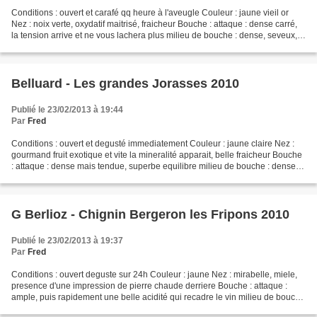
Conditions : ouvert et carafé qq heure à l'aveugle Couleur : jaune vieil or
Nez : noix verte, oxydatif maitrisé, fraicheur Bouche : attaque : dense carré,
la tension arrive et ne vous lachera plus milieu de bouche : dense, seveux,
frais, acidité importante...
Belluard - Les grandes Jorasses 2010
Publié le 23/02/2013 à 19:44
Par
Fred
Conditions : ouvert et degusté immediatement Couleur : jaune claire Nez :
gourmand fruit exotique et vite la mineralité apparait, belle fraicheur Bouche
: attaque : dense mais tendue, superbe equilibre milieu de bouche : dense et
ultra tendue finale :...
G Berlioz - Chignin Bergeron les Fripons 2010
Publié le 23/02/2013 à 19:37
Par
Fred
Conditions : ouvert deguste sur 24h Couleur : jaune Nez : mirabelle, miele,
presence d'une impression de pierre chaude derriere Bouche : attaque :
ample, puis rapidement une belle acidité qui recadre le vin milieu de bouche
: dense et seveux finale :...