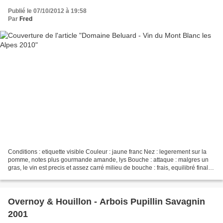
Publié le 07/10/2012 à 19:58
Par
Fred
Conditions : etiquette visible Couleur : jaune franc Nez : legerement sur la
pomme, notes plus gourmande amande, lys Bouche : attaque : malgres un
gras, le vin est precis et assez carré milieu de bouche : frais, equilibré finale :
un melange de rondeur...
Overnoy & Houillon - Arbois Pupillin Savagnin
2001