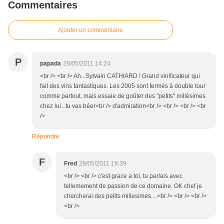
Commentaires
Ajouter un commentaire
P
papada
28/05/2011 14:24
<br /> <br /> Ah...Sylvain CATHIARD ! Grand vinificateur qui
fait des vins fantastiques. Les 2005 sont fermés à double tour
comme partout, mais essaie de goûter des "petits" millésimes
chez lui...tu vas béer<br /> d'admiration<br /> <br /> <br /> <br
/>
Répondre
F
Fred
28/05/2011 18:39
<br /> <br /> c'est grace a toi, tu parlais avec
tellemement de passion de ce domaine. OK chef je
chercherai des petits millesimes....<br /> <br /> <br />
<br />