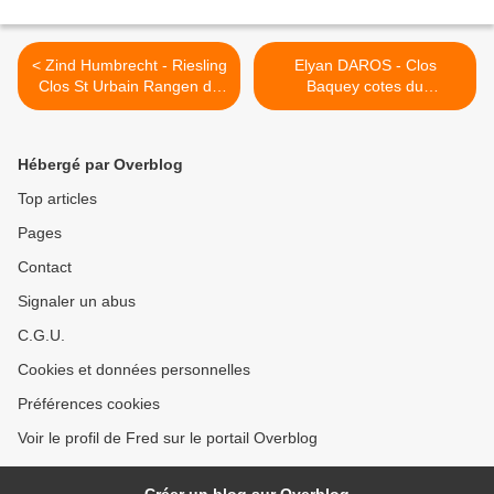
< Zind Humbrecht - Riesling
Elyan DAROS - Clos
Clos St Urbain Rangen de
Baquey cotes du
Than 1996
marmandais 2003 >
Hébergé par Overblog
Top articles
Pages
Contact
Signaler un abus
C.G.U.
Cookies et données personnelles
Préférences cookies
Voir le profil de Fred sur le portail Overblog