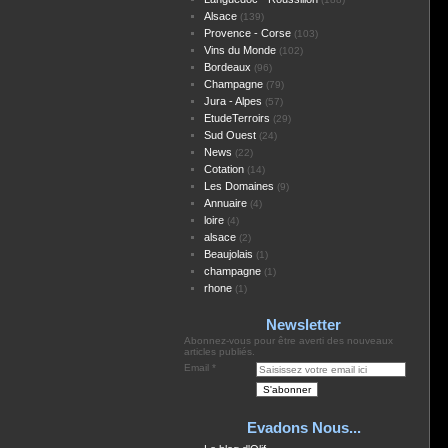
Alsace
(139)
Provence - Corse
(103)
Vins du Monde
(102)
Bordeaux
(96)
Champagne
(79)
Jura - Alpes
(57)
EtudeTerroirs
(29)
Sud Ouest
(24)
News
(22)
Cotation
(14)
Les Domaines
(9)
Annuaire
(4)
loire
(4)
alsace
(2)
Beaujolais
(1)
champagne
(1)
rhone
(1)
Newsletter
Abonnez-vous pour être averti des nouveaux
articles publiés.
Email
Evadons Nous...