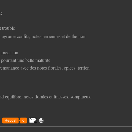
le
t trouble
, agrume confits, notes terriennes et de the noir
e precision
c pourtant une belle maturité
remanance avec des notes florales, epices, terrien
nd equilibre. notes florales et finesses. somptueux
Repost
0