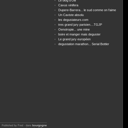
Le blog d'Olif
Cavus vinifera
Dupere-Barrera... le sud comme on l'aime
Un Caviste absolu
les degustateurs.com
tres grand jury parisien....TGJP
Oenotropie... une mine
boire et manger mais deguster
Le grand jury européen
degustation marathon... Serial Bottler
bourgogne
Published by Fred
-
dans