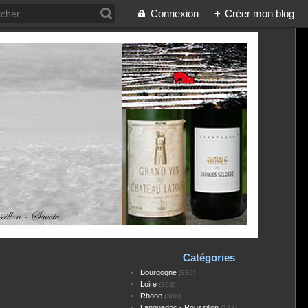
Connexion
+
Créer mon blog
Catégories
Bourgogne
(836)
Loire
(393)
Rhone
(306)
Languedoc - Roussillon
(188)